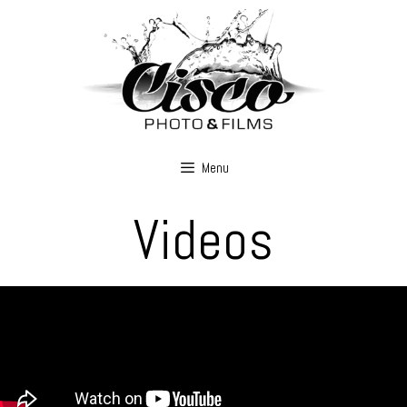
Menu
Videos