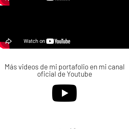
Más videos de mi portafolio en mi canal
oficial de Youtube